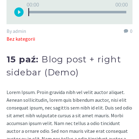
Odtwarzacz
00:00
00:00
plików
dźwiękowych
By admin
0
Bez kategorii
15 paź:
Blog post + right
sidebar (Demo)
Lorem Ipsum. Proin gravida nibh vel velit auctor aliquet.
Aenean sollicitudin, lorem quis bibendum auctor, nisi elit
consequat ipsum, nec sagittis sem nibh id elit. Duis sed odio
sit amet nibh vulputate cursus a sit amet mauris. Morbi
accumsan ipsum velit. Nam nec tellus a odio tincidunt
auctor a ornare odio. Sed non mauris vitae erat consequat
auctor eu in elit. Nam nec tellus a odio tincidunt auctor a