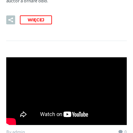
auctor a ornare odio.
WIĘCEJ
By admin
0