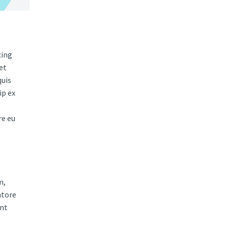
cing
et
quis
ip ex
re eu
m,
ntore
unt