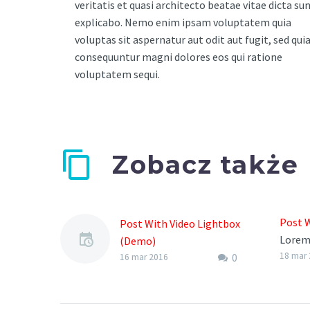
veritatis et quasi architecto beatae vitae dicta su
explicabo. Nemo enim ipsam voluptatem quia
voluptas sit aspernatur aut odit aut fugit, sed qui
consequuntur magni dolores eos qui ratione
voluptatem sequi.
Zobacz także
Post 
Post With Video Lightbox
Lorem 
(Demo)
velit 
18 mar
0
Lorem Ipsum. Proin
16 mar 2016
sollic
gravida nibh vel velit
auctor
auctor aliquet. Aenean
nec sa
sollicitudin, lorem quis