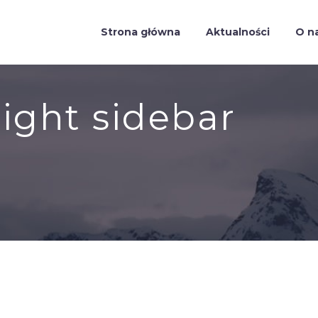
Strona główna
Aktualności
O n
right sidebar