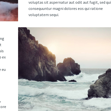
voluptas sit aspernatur aut odit aut fugit, sed qu
consequuntur magni dolores eos qui ratione
voluptatem sequi.
ing
t
uis
p ex
e eu
,
tore