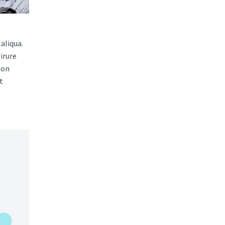
aliqua.
irure
non
t