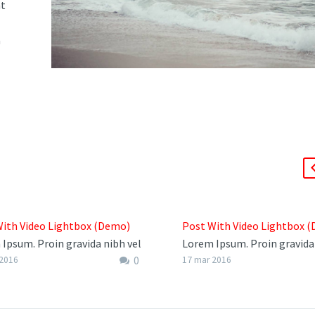
nt
a
With Video Lightbox (Demo)
Post With Video Lightbox 
Ipsum. Proin gravida nibh vel
Lorem Ipsum. Proin gravida 
0
auctor aliquet. Aenean
velit auctor aliquet. Aenean
 2016
17 mar 2016
itudin, lorem quis bibendum
sollicitudin, lorem quis bi
, nisi elit consequat ipsum,
auctor, nisi elit consequat 
gittis sem nibh id elit.
nec sagittis sem nibh id elit