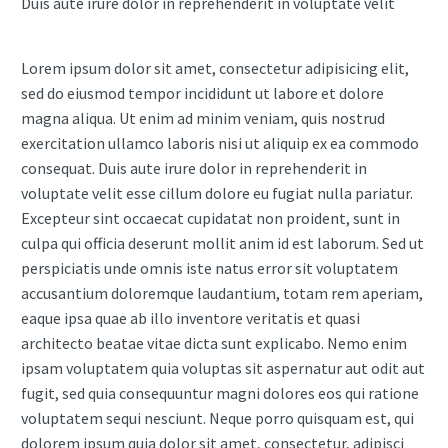
Duis aute irure dolor in reprehenderit in voluptate velit
Lorem ipsum dolor sit amet, consectetur adipisicing elit,
sed do eiusmod tempor incididunt ut labore et dolore
magna aliqua. Ut enim ad minim veniam, quis nostrud
exercitation ullamco laboris nisi ut aliquip ex ea commodo
consequat. Duis aute irure dolor in reprehenderit in
voluptate velit esse cillum dolore eu fugiat nulla pariatur.
Excepteur sint occaecat cupidatat non proident, sunt in
culpa qui officia deserunt mollit anim id est laborum. Sed ut
perspiciatis unde omnis iste natus error sit voluptatem
accusantium doloremque laudantium, totam rem aperiam,
eaque ipsa quae ab illo inventore veritatis et quasi
architecto beatae vitae dicta sunt explicabo. Nemo enim
ipsam voluptatem quia voluptas sit aspernatur aut odit aut
fugit, sed quia consequuntur magni dolores eos qui ratione
voluptatem sequi nesciunt. Neque porro quisquam est, qui
dolorem ipsum quia dolor sit amet, consectetur, adipisci