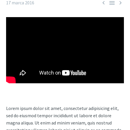



17 marca 2016
Lorem ipsum dolor sit amet, consectetur adipisicing elit,
sed do eiusmod tempor incididunt ut labore et dolore
magna aliqua. Ut enim ad minim veniam, quis nostrud
exercitation ullamco laboris nisi ut aliquip ex ea commodo