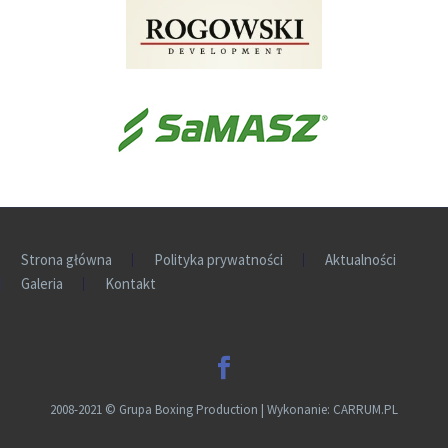
Strona główna
Polityka prywatności
Aktualności
Galeria
Kontakt
2008-2021
©
Grupa Boxing Production | Wykonanie:
CARRUM.PL