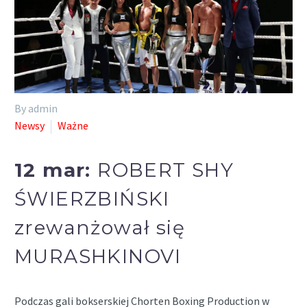
By admin
Newsy
Ważne
12 mar:
ROBERT SHY
ŚWIERZBIŃSKI
zrewanżował się
MURASHKINOVI
Podczas gali bokserskiej Chorten Boxing Production w