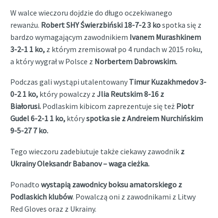
W walce wieczoru dojdzie do długo oczekiwanego
rewanżu.
Robert SHY Świerzbiński 18-7-2 3 ko
spotka się z
bardzo wymagającym zawodnikiem
Ivanem Murashkinem
3-2-1 1 ko,
z którym zremisował po 4 rundach w 2015 roku,
a
który wygrał w Polsce z
Norbertem Dabrowskim.
Podczas gali wystąpi utalentowany
Timur Kuzakhmedov 3-
0-2 1 ko,
który
powalczy z
Jlia Reutskim 8-16 z
Białorusi.
Podlaskim kibicom zaprezentuje się
też
Piotr
Gudel 6-2-1 1 ko,
który
spotka sie z Andreiem Nurchińskim
9-5-27 7 ko.
Tego wieczoru zadebiutuje
także
ciekawy zawodnik
z
Ukrainy Oleksandr Babanov – waga cieżka.
Ponadto
wystapią zawodnicy boksu amatorskiego z
Podlaskich klubów
. Powalczą oni z zawodnikami z Litwy
Red Gloves oraz z Ukrainy.