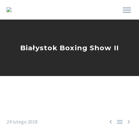
Białystok Boxing Show II



24 lutego 2018