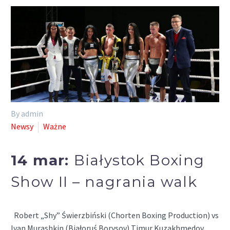
By admin
Newsy
Ważne
14 mar:
Białystok Boxing
Show II – nagrania walk
Robert „Shy” Świerzbiński (Chorten Boxing Production) vs
Ivan Murashkin (Białoruś Borysov) Timur Kuzakhmedov