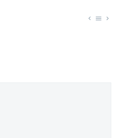


