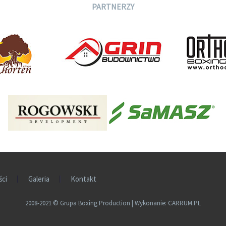
PARTNERZY
ści
Galeria
Kontakt
2008-2021
©
Grupa Boxing Production | Wykonanie:
CARRUM.PL