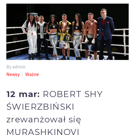
By admin
Newsy
Ważne
12 mar:
ROBERT SHY
ŚWIERZBIŃSKI
zrewanżował się
MURASHKINOVI