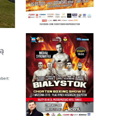
lą
obert