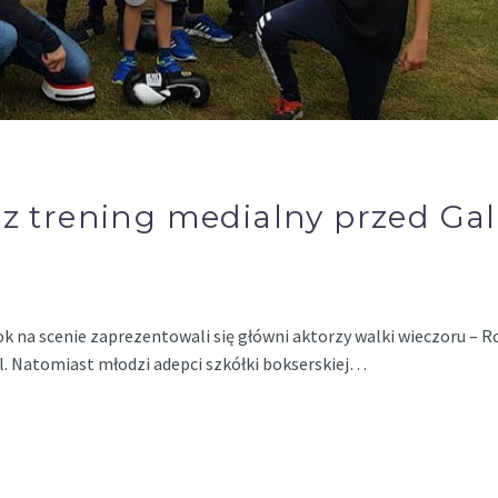
az trening medialny przed Ga
I
k na scenie zaprezentowali się główni aktorzy walki wieczoru – R
el. Natomiast młodzi adepci szkółki bokserskiej…