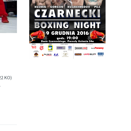
22 KO)
…