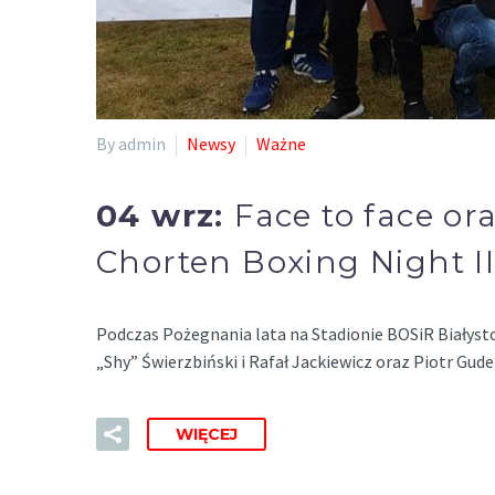
By admin
Newsy
Ważne
04 wrz:
Face to face or
Chorten Boxing Night I
Podczas Pożegnania lata na Stadionie BOSiR Białysto
„Shy” Świerzbiński i Rafał Jackiewicz oraz Piotr Gud
WIĘCEJ