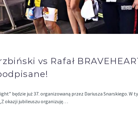
rzbiński vs Rafał BRAVEHEAR
podpisane!
ght” będzie już 37. organizowaną przez Dariusza Snarskiego. W t
„Z okazji jubileuszu organizuję…