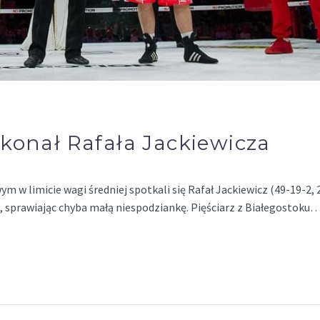
konał Rafała Jackiewicza
 limicie wagi średniej spotkali się Rafał Jackiewicz (49-19-2, 
gi, sprawiając chyba małą niespodziankę. Pięściarz z Białegostoku