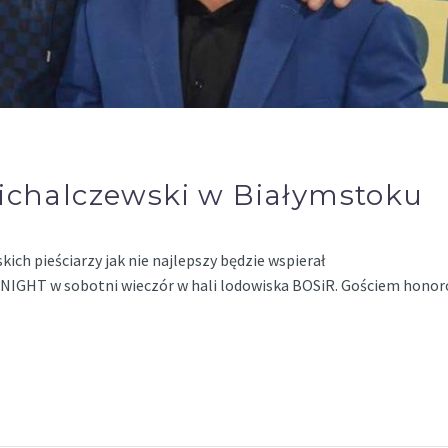
Michalczewski w Białymstoku
ich pieściarzy jak nie najlepszy będzie wspierał
NIGHT w sobotni wieczór w hali lodowiska BOSiR. Gościem hon