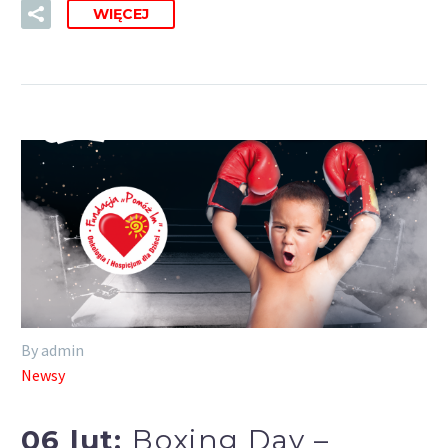
WIĘCEJ
By admin
Newsy
06 lut:
Boxing Day –