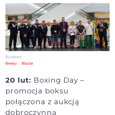
By admin
Newsy
Ważne
20 lut:
Boxing Day –
promocja boksu
połączona z aukcją
dobroczynną