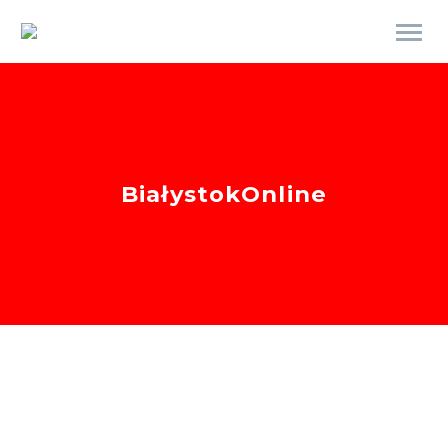
BiałystokOnline