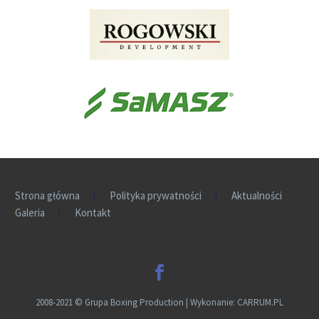
Strona główna
Polityka prywatności
Aktualności
Galeria
Kontakt
2008-2021
©
Grupa Boxing Production | Wykonanie:
CARRUM.PL