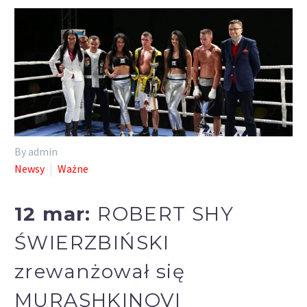
By admin
Newsy
Ważne
12 mar:
ROBERT SHY
ŚWIERZBIŃSKI
zrewanżował się
MURASHKINOVI