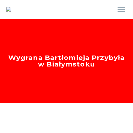
Wygrana Bartłomieja Przybyła
w Białymstoku