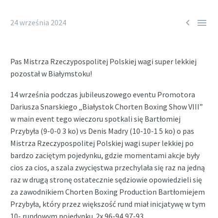


24 września 2024
Pas Mistrza Rzeczypospolitej Polskiej wagi super lekkiej
pozostał w Białymstoku!
14 września podczas jubileuszowego eventu Promotora
Dariusza Snarskiego „Białystok Chorten Boxing Show VIII”
w main event tego wieczoru spotkali się Bartłomiej
Przybyła (9-0-0 3 ko) vs Denis Madry (10-10-1 5 ko) o pas
Mistrza Rzeczypospolitej Polskiej wagi super lekkiej po
bardzo zaciętym pojedynku, gdzie momentami akcje były
cios za cios, a szala zwycięstwa przechylała się raz na jedną
raz w drugą stronę ostatecznie sędziowie opowiedzieli się
za zawodnikiem Chorten Boxing Production Bartłomiejem
Przybyła, który przez większość rund miał inicjatywę w tym
10- rundowym pojedynku 2x 96-94,97-93.