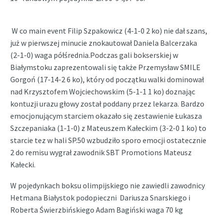
W co main event Filip Szpakowicz (4-1-0 2 ko) nie dał szans,
już w pierwszej minucie znokautował Daniela Balcerzaka
(2-1-0) waga półśrednia.Podczas gali bokserskiej w
Białymstoku zaprezentowali się także Przemysław SMILE
Gorgoń (17-14-2 6 ko), który od początku walki dominował
nad Krzysztofem Wojciechowskim (5-1-1 1 ko) doznając
kontuzji urazu głowy został poddany przez lekarza. Bardzo
emocjonującym starciem okazało się zestawienie Łukasza
Szczepaniaka (1-1-0) z Mateuszem Kałeckim (3-2-0 1 ko) to
starcie tez w hali SP.50 wzbudziło sporo emocji ostatecznie
2 do remisu wygrał zawodnik SBT Promotions Mateusz
Kałecki.
W pojedynkach boksu olimpijskiego nie zawiedli zawodnicy
Hetmana Białystok podopieczni Dariusza Snarskiego i
Roberta Świerzbińskiego Adam Bagiński waga 70 kg