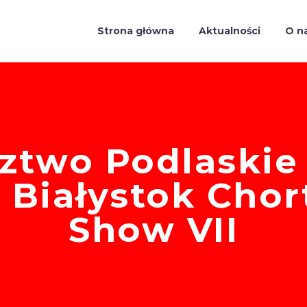
Strona główna
Aktualności
O n
two Podlaskie
 Białystok Chor
Show VII