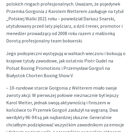
polskich ringach profesjonalnych. Uważam, że pojedynek
Przemka Gorgonia z Karolem Welterem zasługuje na tytuł
„Polskiej Walki 2021 roku – powiedział Dariusz Snarski,
utytułowany przed laty pięściarz, a dziś trener, promotor i
menedżer prowadzący od 2008 roku razem z małżonką
Dorotą profesjonalny team bokserski.
Jego podopieczni występują w walkach wieczoru i boksują o
krajowe tytuły zawodowe, jak ostatnio Piotr Gudel na
Polsat Boxing Promotions i Przemysław Gorgoń na
Białystok Chorten Boxing Show V.
– 10-rundowe starcie Gorgonia z Welterem miało swoje
zwroty akcji. W pierwszej połowie nieznacznie był lepszy
Karol Welter, jednak swoją aktywnością i finiszem w
końcówce to Przemek Gorgoń zasłużył na wygraną. Dwa
werdykty 96-94 są jak najbardziej słuszne. Generalnie
chciałbym podziękować wszystkim zawodnikom za emocje