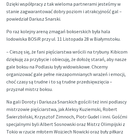
Dzięki współpracy z tak wieloma partnerami jesteśmy w
stanie zagwarantować dobry poziom i atrakcyjność gal –
powiedział Dariusz Snarski.
Po raz kolejny areną zmagań bokserskich była hala
lodowiska BOSiR przy ul. 11 Listopada 28 w Białymstoku.
– Cieszę się, że fani pięściarstwa wrócili na trybuny. Kibicom
dziękuję za przybycie i obiecuję, że dołożę starań, aby nasze
gale boksu na Podlasiu były widowiskowe. Chcemy
organizować gale pełne niezapomnianych wrażeń i emocji,
choć czasy są trudne i to są trudne przedsięwzięcia –
przyznał mistrz boksu.
Na gali Doroty i Dariusza Snarskich gościli też inni podlascy
mistrzowie pięściarstwa, jak Aleksy Kuziemski, Robert
Świerzbiński, Krzysztof Zimnoch, Piotr Gudel i inni. Gośćmi
specjalnymi byli Albert Sosnowski oraz Mistrz Olimpijski z
Tokio w rzucie młotem Wojciech Nowicki oraz były piłkarz