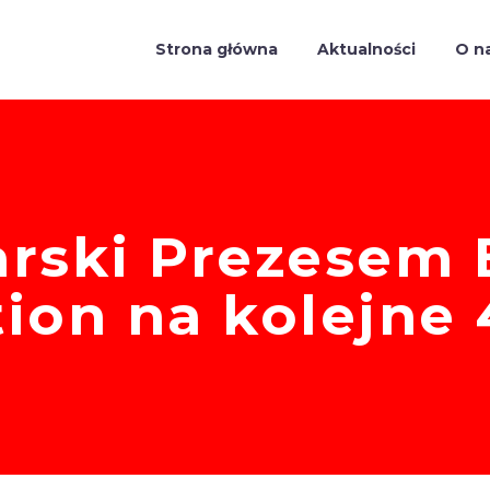
Strona główna
Aktualności
O n
arski Prezesem
ion na kolejne 