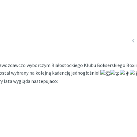

prawozdawczo wyborczym Białostockiego Klubu Bokserskiego Boxi
został wybrany na kolejną kadencję jednogłośnie!
y lata wygląda nastepujaco: