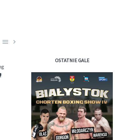


OSTATNIE GALE
ng