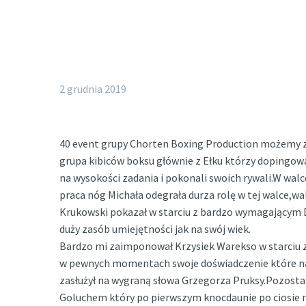
2 grudnia 2019
40 event grupy Chorten Boxing Production możemy zali
grupa kibiców boksu głównie z Ełku którzy dopingowa
na wysokości zadania i pokonali swoich rywali.W wal
praca nóg Michała odegrała durza rolę w tej walce,wa
Krukowski pokazał w starciu z bardzo wymagającym 
duży zasób umiejętności jak na swój wiek.
Bardzo mi zaimponował Krzysiek Warekso w starciu
w pewnych momentach swoje doświadczenie które nab
zasłużył na wygraną słowa Grzegorza Pruksy.Pozosta
Goluchem który po pierwszym knocdaunie po ciosie 