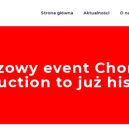
Strona główna
Aktualności
O n
szowy event Cho
ction to już hi