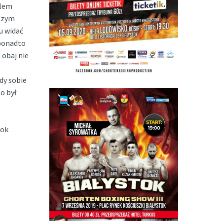
ilem
ższym
u widać
 ponadto
 obaj nie
dy sobie
o był
tok