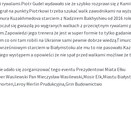
 rywalami.Piotr Gudel wydawało sie że szybko rozprawi się z Kam
grał na punkty.Piotrkowi trzeba szukać walk zawodnikami na wy
Timura Kuzakhmedova starciem z Nadzirem Bakhyshieu od 2016 rok
poczuł się gwiazdą po wygranych walkach z przeciętnym rywalami
.Zapowiedzi jego trenera że jest w super formie to tylko gadanie
m co oni tam robili na Ukrainie sami pewnie dobrze wiedzą.Timurc
wrześniowym starciem w Białymstoku ale mu to nie pasowało.Kaz
ego występem a opowieści że nie spał przed walkami możliwe że t
e udało się zorganizować tego eventu Prezydentowi Miata Ełku
 Wasilewski Pan Mieczysław Wasilewski,Mosir Elk,Miastu Białys
Chorten,Leroy Merlin Prudukcyjna,Grin Budownictwo