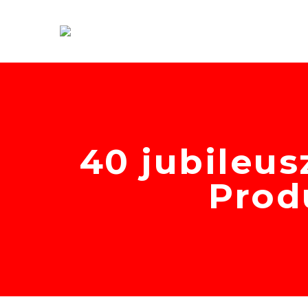
40 jubileu
Produ