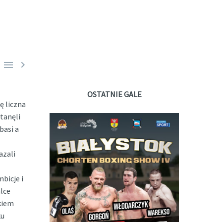


OSTATNIE GALE
ę liczna
tanęli
basi a
azali
bicje i
lce
kiem
ku