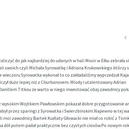

czyć do jak najbardziej do udanych w hali Mosir w Ełku zebrała si
li swoich czyli Michała Syrowatkę i Adriana Krukowskiego którzy s
ce wieczoru Syrowatka wykonał to co zakładaliśmy wyprzedzał Kaja
lczył dużo lepiej niż z Churbanovem. Mlody i utalentowany Adrian
Danillem Titkou że warto w niego inwestować obaj zawodnicy pok
 z wysokim Wojtkiem Pawłowskim pokazał dobre przygotowanie am
ył przez sparingi z Syrowatka i Swierzbinskim.Napewno w tej wa
li moi zawodnicy Bartek Kudlaty Głowacki nie miał co robić z Tom
na dół potem padał praktycznie bez czystych ciosów.Po nowym ro