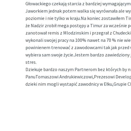
Głowackiego czekają starcia z bardziej wymagającymi
Jaworkiem jednak potem walka się wyrównała ale wy
poziomie i nie tylko w kraju.Na koniec zostawiłem 
że Nadzir zrobił mega postępy a Timur za wcześnie 
zanotował remis z Mlodzinskim i przegrał z Chudeckim
wykonali swojej pracy na 100% nawet na 70 % nie wie
powinienem trenować z zawodowcami tak jak przed 
wybiera sam swoje życie.Jestem bardzo zawiedziony j
stres.
Dziekuje bardzo naszym Partnerom bez których by ni
PanuTomaszowi Andrukiewiczowi,Prezesowi Developer
dzieki nim mogli wystapić zawodnicy w Ełku,Grupie 