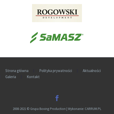
Strona główna
Polityka prywatności
Aktualności
Galeria
Kontakt
2008-2021
©
Grupa Boxing Production | Wykonanie:
CARRUM.PL