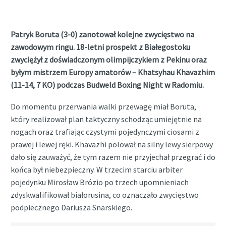
Patryk Boruta (3-0) zanotował kolejne zwycięstwo na
zawodowym ringu. 18-letni prospekt z Białegostoku
zwyciężył z doświadczonym olimpijczykiem z Pekinu oraz
byłym mistrzem Europy amatorów – Khatsyhau Khavazhim
(11-14, 7 KO) podczas Budweld Boxing Night w Radomiu.
Do momentu przerwania walki przewagę miał Boruta,
który realizował plan taktyczny schodząc umiejętnie na
nogach oraz trafiając czystymi pojedynczymi ciosami z
prawej i lewej ręki. Khavazhi polował na silny lewy sierpowy
dało się zauważyć, że tym razem nie przyjechał przegrać i do
końca był niebezpieczny. W trzecim starciu arbiter
pojedynku Mirosław Brózio po trzech upomnieniach
zdyskwalifikował białorusina, co oznaczało zwycięstwo
podpiecznego Dariusza Snarskiego.