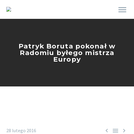
Patryk Boruta pokonał w
Radomiu byłego mistrza
Europy



28 lutego 2016