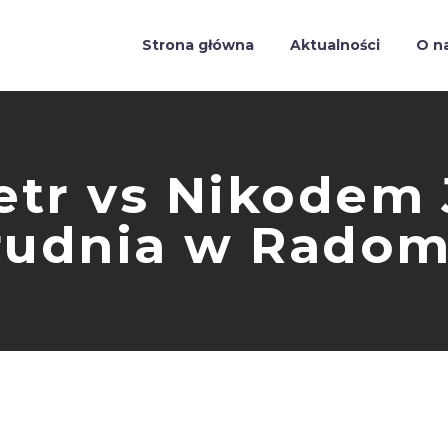
Strona główna
Aktualności
O n
etr vs Nikodem 
rudnia w Radom