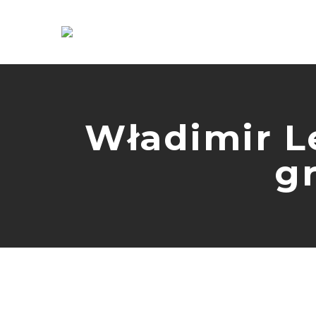
Władimir L
g