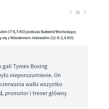



zeskim (7-0, 5 KO) podczas Budweld Wschodzący
y się z Nikodemem Jeżewskim (11-0-1, 6 KO).
s gali Tymex Boxing
było nieporozumienie. On
przerwania walki wszystko
i
, promotor i trener główny