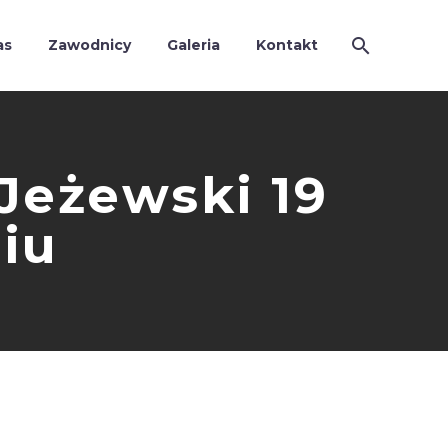
as
Zawodnicy
Galeria
Kontakt
Jeżewski 19
iu