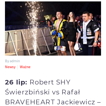
By admin
Newsy
Ważne
26 lip:
Robert SHY
Świerzbiński vs Rafał
BRAVEHEART Jackiewicz –