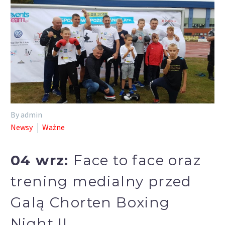
By admin
Newsy
Ważne
04 wrz:
Face to face oraz
trening medialny przed
Galą Chorten Boxing
Night II