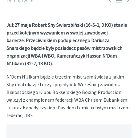



19 maja 2016
Już 27 maja Robert Shy Świerzbiński (16-5-1, 3 KO) stanie
przed kolejnym wyzwaniem w swojej zawodowej
karierze.
Przeciwnikiem podopiecznego Dariusza
Snarskiego będzie były posiadacz pasów mistrzowskich
organizacji WBA i WBO, Kameruńczyk Hassan N’Dam
N’Jikam (32-2, 18 KO).
N’Dam N’Jikam będzie trzecim mistrzem świata z jakim
Shy miał okazję toczyć pojedynek. Wcześniej zawodnik
Białostockiego Klubu Bokserskiego Boxing Production
walczył z championem federacji WBA Chrisem Eubankiem
Jr. oraz Kanadyjczykiem Davidem Lemieux byłym mistrzem
federacji IBF.