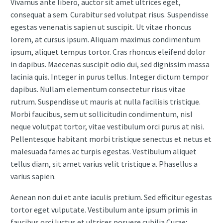
Vivamus ante libero, auctor sit amet ultrices eget,
consequat a sem. Curabitur sed volutpat risus. Suspendisse
egestas venenatis sapien ut suscipit. Ut vitae rhoncus
lorem, at cursus ipsum. Aliquam maximus condimentum
ipsum, aliquet tempus tortor. Cras rhoncus eleifend dolor
in dapibus. Maecenas suscipit odio dui, sed dignissim massa
lacinia quis. Integer in purus tellus. Integer dictum tempor
dapibus. Nullam elementum consectetur risus vitae
rutrum. Suspendisse ut mauris at nulla facilisis tristique.
Morbi faucibus, sem ut sollicitudin condimentum, nisl
neque volutpat tortor, vitae vestibulum orci purus at nisi.
Pellentesque habitant morbi tristique senectus et netus et
malesuada fames ac turpis egestas. Vestibulum aliquet
tellus diam, sit amet varius velit tristique a. Phasellus a
varius sapien.
Aenean non dui et ante iaculis pretium. Sed efficitur egestas
tortor eget vulputate. Vestibulum ante ipsum primis in
faucibus orci luctus et ultrices posuere cubilia Curae;