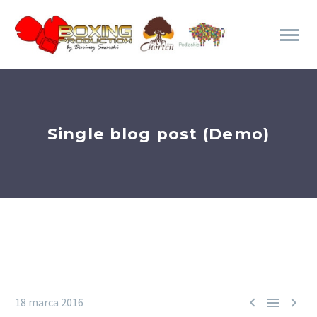
Single blog post (Demo)



18 marca 2016