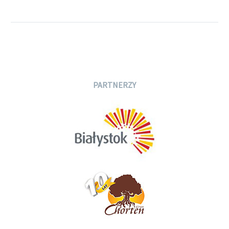
auctor aliquet. Aenean
sollicitudin, lorem quis
bibendum auctor, nisi elit
consequat ipsum, nec
sagittis sem nibh id elit.
PARTNERZY