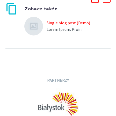
Zobacz także
Single blog post (Demo)
Lorem Ipsum. Proin
gravida nibh vel velit
auctor aliquet. Aenean
sollicitudin, lorem quis
bibendum auctor, nisi elit
consequat ipsum, nec
sagittis sem nibh id elit.
PARTNERZY