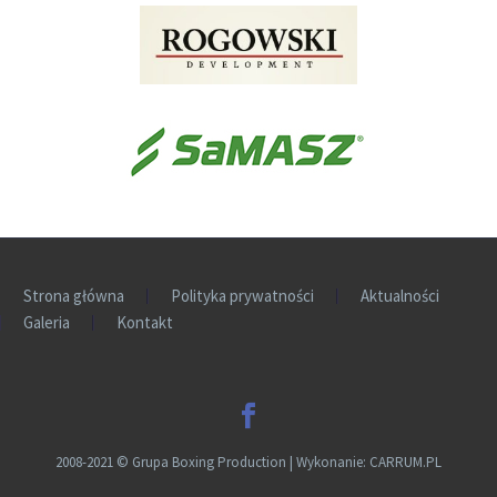
Strona główna
Polityka prywatności
Aktualności
Galeria
Kontakt
2008-2021
©
Grupa Boxing Production | Wykonanie:
CARRUM.PL