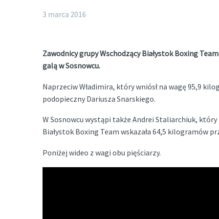
3 marca 2016
Zawodnicy grupy Wschodzący Białystok Boxing Team – 
galą w Sosnowcu.
Naprzeciw Władimira, który wniósł na wagę 95,9 kilo
podopieczny Dariusza Snarskiego.
W Sosnowcu wystąpi także Andrei Staliarchiuk, któ
Białystok Boxing Team wskazała 64,5 kilogramów prz
Poniżej wideo z wagi obu pięściarzy.