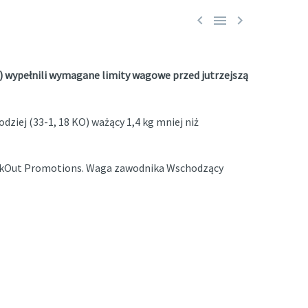



O) wypełnili wymagane limity wagowe przed jutrzejszą
ziej (33-1, 18 KO) ważący 1,4 kg mniej niż
nockOut Promotions. Waga zawodnika Wschodzący